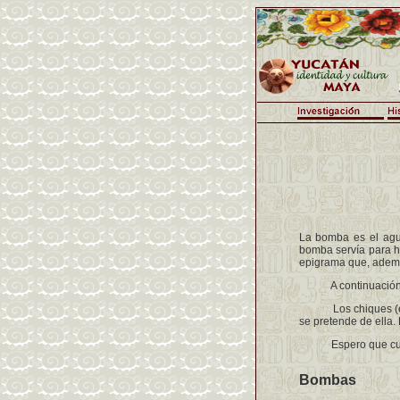
La bomba es el agud
bomba servía para ha
epigrama que, ademá
A continuación, 100
Los chiques (el chi
se pretende de ella. 
Espero que cuando
Bombas