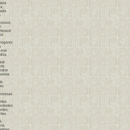
rana
a,
nada
a
eciosos
n
rbosos!
n!
 hogares
a
 orar
tiza
eal
ida
stral
uerida
ta
tas
proesas
ntes
andentes
entes,
ntes
a
ana
bombas