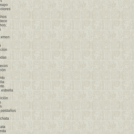
es
 mayo
 olores
chos
teco
hos;
s
l
xmen
n
ición
ndas
uecos
ción
nto
lla
nto
estrella
ición
o
n
 peldaños
rchata
hata
nita