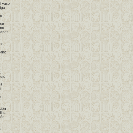
l vaso
iga
ga
ear
ana
yanes
no
erno
z
ñejo
a,
n
n
sión
iliza
ión
a