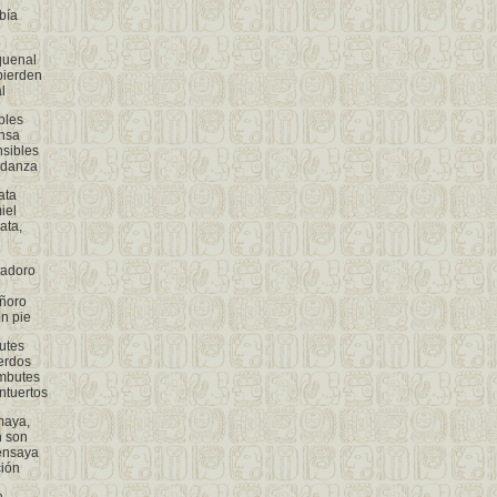
bía
quenal
pierden
l
bles
nsa
nsibles
 danza
ata
iel
ata,
 adoro
ñoro
n pie
utes
erdos
mbutes
ntuertos
maya,
n son
ensaya
ción