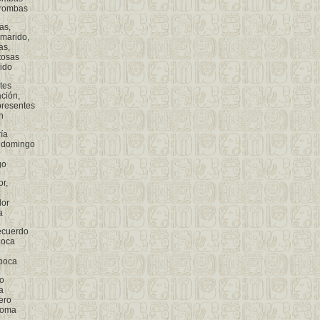
trombas
as,
 marido,
as,
tosas
ido
tes
ación,
presentes
n
ía
n domingo
go
or,
dor
a
ecuerdo
loca
 boca
ro
a
ero
homa