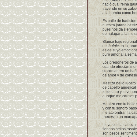
La jarana en Yucatá
nació cual reina gal
trayendo en su zabu
a la bomba como h
Es baile de tradición
nuestra jarana casti
pues nos da siempre
de halagar a la mest
Blanco traje regional
del
huinic
en la jara
es de suyo emociona
puro amor a la sem
Los pregoneros de 
cuando ofrecían mer
su cantar era un bañ
de amor y de cortesí
Mestiza bello lucero
de cabello angelical
te idolatro y te vener
aunque me causes 
Mestiza con tu belle
y con tu sonoro paso
me atolondran la ca
¡necesito un marcap
Llevas en la cabeza
floridos bellos rosal
son besos sentiment