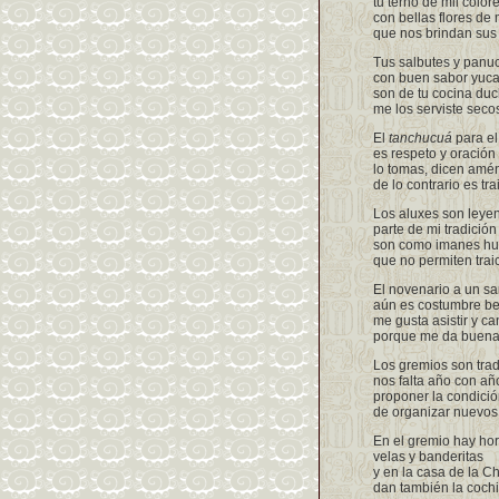
tu terno de mil color
con bellas flores de
que nos brindan sus
Tus salbutes y panu
con buen sabor yuca
son de tu cocina duc
me los serviste seco
El
tanchucuá
para e
es respeto y oración
lo tomas, dicen amé
de lo contrario es tra
Los aluxes son leye
parte de mi tradición
son como imanes h
que no permiten trai
El novenario a un sa
aún es costumbre be
me gusta asistir y ca
porque me da buena 
Los gremios son trad
nos falta año con añ
proponer la condició
de organizar nuevos
En el gremio hay ho
velas y banderitas
y en la casa de la C
dan también la cochi