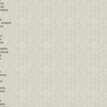
n
ana
cán
ermana
za
 ocasión
iza
na
l
ana
antaño
cancía
o
a
o
penar
za
beza,
aso!
es
ales