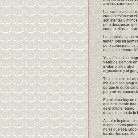
a veces caen como 
Las cariñosas espos
cuando están con el
son atentas y mimos
pero descansan gus
cuando ellos se han 
Los escritores ausen
tienen ¡oh! mi admir
pero como para los 
no hallo comparació
Yucatán con su alegr
y Mérida siempre e
invitan a algarabía
al yucateco y al grin
Tú lo quisiste, mi am
me alejo con alegría
porque tu dulce can
para mí es hipocresí
En mi alma hay un r
que a mi mente trae 
es el afable regalo
de la miel que da tu
Al dolor lo pintan fie
al amor como palom
no es que sea justici
los dos los creó Ma