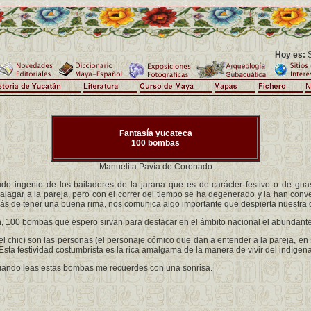
Hoy es:
S
Fantasía yucateca
100 bombas
Manuelita Pavía de Coronado
o ingenio de los bailadores de la jarana que es de carácter festivo o de guas
lagar a la pareja, pero con el correr del tiempo se ha degenerado y la han conv
s de tener una buena rima, nos comunica algo importante que despierta nuestra c
 bombas que espero sirvan para destacar en el ámbito nacional el abundante f
c) son las personas (el personaje cómico que dan a entender a la pareja, en 
Esta festividad costumbrista es la rica amalgama de la manera de vivir del indígena
 leas estas bombas me recuerdes con una sonrisa.