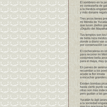
El sombrero en la ja
es contraseña de gal
a la mestiza engala
y más donaire regal
Tres arcos tienes pr
mi Mérida de Yucatá
que lucen ¡bellos ga
¡Orgullo del Mayatha
Tus templos son los
de bella raza mestiz
donde a diario van a
por conservación cas
El cochecalesa es id
para recorrer mi Mér
costumbre bella ance
para el maya, muy q
En jueves de serena
recuerdan a los poe
acude la flor innata
a escuchar grandes 
Existen bombas pica
hasta cierto punto c
otras son más indec
pero gustan a las ge
Yucatán tu ágil jaran
a la sociedad engal
mas tus graciosas 