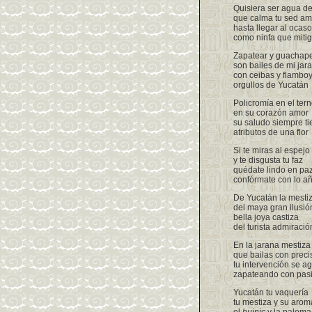
Quisiera ser agua de
que calma tu sed am
hasta llegar al ocaso
como ninfa que miti
Zapatear y guachap
son bailes de mi jar
con ceibas y flambo
orgullos de Yucatán
Policromía en el ter
en su corazón amor
su saludo siempre ti
atributos de una flor
Si te miras al espejo
y te disgusta tu faz
quédate lindo en pa
confórmate con lo a
De Yucatán la mestiz
del maya gran ilusió
bella joya castiza
del turista admiració
En la jarana mestiza
que bailas con preci
tu intervención se ag
zapateando con pas
Yucatán tu vaquería
tu mestiza y su arom