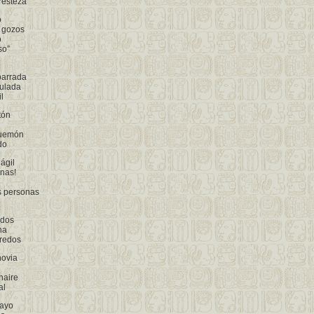
resteza
o
 gozos
o
so”
barrada
ulada
l
tón
quemón
do
ágil
onas!
 personas
edos
na
credos
novia
l
naire
al
ayo