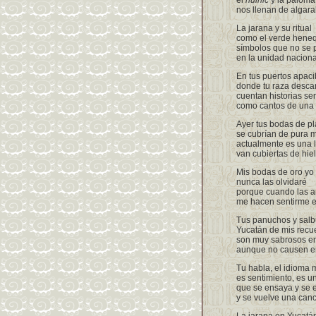
el
huinic
y la paloma
nos llenan de algara
La jarana y su ritual
como el verde hene
símbolos que no se 
en la unidad naciona
En tus puertos apaci
donde tu raza desca
cuentan historias se
como cantos de una
Ayer tus bodas de pl
se cubrían de pura m
actualmente es una l
van cubiertas de hiel
Mis bodas de oro yo
nunca las olvidaré
porque cuando las a
me hacen sentirme e
Tus panuchos y salb
Yucatán de mis recu
son muy sabrosos e
aunque no causen e
Tu habla, el idioma 
es sentimiento, es u
que se ensaya y se 
y se vuelve una can