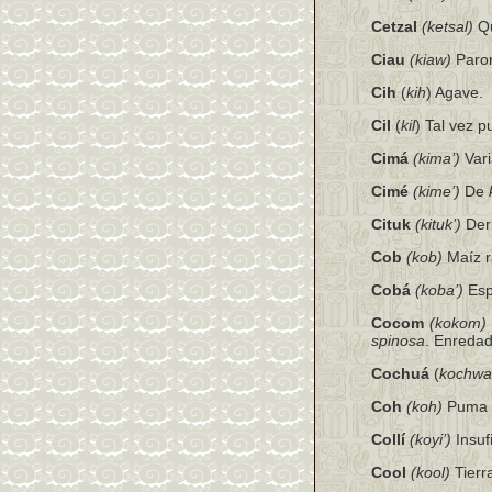
Cetzal
(ketsal)
Q
Ciau
(kiaw)
Paron
Cih
(
kih
) Agave.
Cil
(
kil
) Tal vez p
Cimá
(kima’)
Vari
Cimé
(kime’)
De
Cituk
(kituk’)
Der
Cob
(kob)
Maíz r
Cobá
(koba’)
Esp
Cocom
(kokom)
spinosa
. Enredad
Cochuá
(
kochwa
Coh
(koh)
Puma d
Collí
(koyi’)
Insuf
Cool
(kool)
Tierr