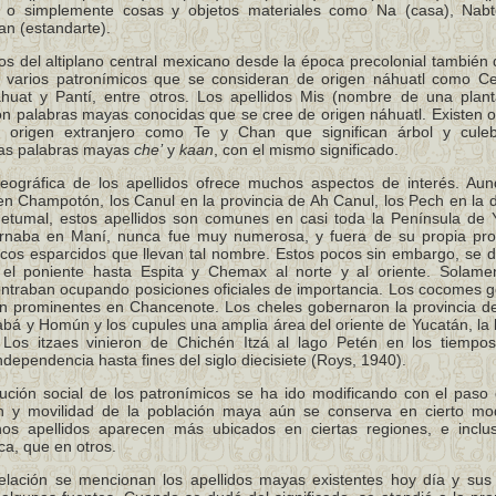
tc. o simplemente cosas y objetos materiales como Na (casa), Nabt
Pan (estandarte).
os del altiplano central mexicano desde la época precolonial también 
n varios patronímicos que se consideran de origen náhuatl como Ce
ahuat y Pantí, entre otros. Los apellidos Mis (nombre de una plan
son palabras mayas conocidas que se cree de origen náhuatl. Existen o
origen extranjero como Te y Chan que significan árbol y cule
las palabras mayas
che’
y
kaan
, con el mismo significado.
geográfica de los apellidos ofrece muchos aspectos de interés. Aun
en Champotón, los Canul en la provincia de Ah Canul, los Pech en la 
tumal, estos apellidos son comunes en casi toda la Península de 
ernaba en Maní, nunca fue muy numerosa, y fuera de su propia pro
cos esparcidos que llevan tal nombre. Estos pocos sin embargo, se 
el poniente hasta Espita y Chemax al norte y al oriente. Solame
ontraban ocupando posiciones oficiales de importancia. Los cocomes 
on prominentes en Chancenote. Los cheles gobernaron la provincia de
abá y Homún y los cupules una amplia área del oriente de Yucatán, la
 Los itzaes vinieron de Chichén Itzá al lago Petén en los tiempos
dependencia hasta fines del siglo diecisiete (Roys, 1940).
bución social de los patronímicos se ha ido modificando con el paso 
 y movilidad de la población maya aún se conserva en cierto m
unos apellidos aparecen más ubicados en ciertas regiones, e inclu
ca, que en otros.
relación se mencionan los apellidos mayas existentes hoy día y sus s