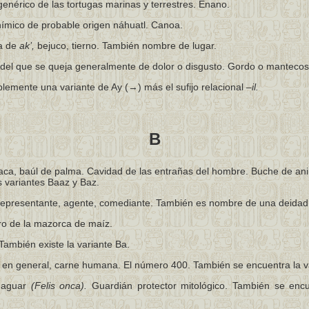
nérico de las tortugas marinas y terrestres. Enano.
ímico de probable origen náhuatl. Canoa.
a de
ak’,
bejuco, tierno. También nombre de lugar.
 del que se queja generalmente de dolor o disgusto. Gordo o mantecos
blemente una variante de Ay (→) más el sufijo relacional
–il.
B
aca, baúl de palma. Cavidad de las entrañas del hombre. Buche de an
s variantes Baaz y Baz.
presentante, agente, comediante. También es nombre de una deidad
o de la mazorca de maíz.
ambién existe la variante Ba.
en general, carne humana. El número 400. También se encuentra la v
aguar
(Felis onca).
Guardián protector mitológico. También se encu