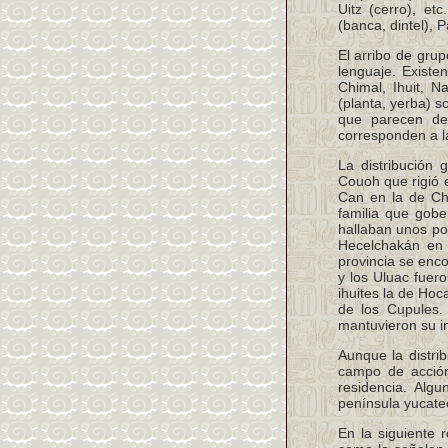
Uitz (cerro), e
(banca, dintel), 
El arribo de grup
lenguaje. Existe
Chimal, Ihuit, N
(planta, yerba) 
que parecen de 
corresponden a 
La distribución 
Couoh que rigió 
Can en la de Che
familia que gob
hallaban unos po
Hecelchakán en 
provincia se enc
y los Uluac fuer
ihuites la de Hoc
de los Cupules.
mantuvieron su in
Aunque la distri
campo de acción
residencia. Alg
península yucate
En la siguiente 