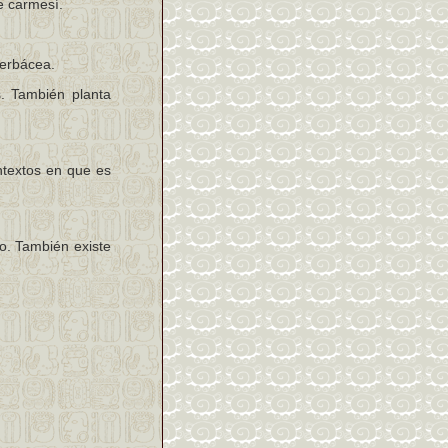
e carmesí.
erbácea.
s. También planta
ntextos en que es
rio. También existe