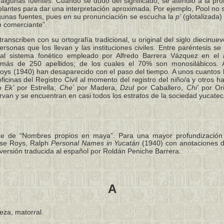
algunas fuentes. Cuando se dudó del significado, se atendió a la pro
antes para dar una interpretación aproximada. Por ejemplo, Pool no s
unas fuentes, pues en su pronunciación se escucha la
p’
(glotalizada) 
o comerciante”.
transcriben con su ortografía tradicional, u original del siglo diecinue
rsonas que los llevan y las instituciones civiles. Entre paréntesis se 
 al sistema fonético empleado por Alfredo Barrera Vázquez en el
más de 250 apellidos; de los cuales el 70% son monosilábicos. A
Roys (1940) han desaparecido con el paso del tiempo. A unos cuantos
oficinas del Registro Civil al momento del registro del niño/a y otros h
mo
Ek’
por Estrella;
Che’
por Madera,
Dzul
por Caballero,
Chi’
por Ori
van y se encuentran en casi todos los estratos de la sociedad yucatec
 de “Nombres propios en maya”. Para una mayor profundización
ase Roys, Ralph
Personal Names in Yucatán
(1940) con anotaciones d
versión traducida al español por Roldán Peniche Barrera.
A
eza, matorral.