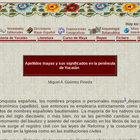
Hoy es:
Apellidos mayas y sus significados en la península
de Yucatán
*
Miguel A. Güémez Pineda
1
onquista española, los nombres propios o personales mayas
dejar
tronímico (apellido), que entonces se emplearía estrictamente como s
dos de nombres españoles bautismales. La mayoría de los nativos con
es del siglo diecisiete, o más bien, no se les permitió cambiar sus 
 momento del bautizo y asiento del recién nacido en los libros de las p
ueve surge el registro civil con las leyes de Reforma y la costumbre 
tanto en la Iglesia como en las instituciones civiles.