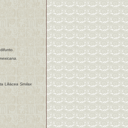
difunto.
mexicana
.
a Liliácea
Smilax