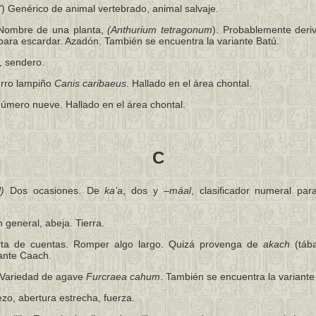
’
) Genérico de animal vertebrado, animal salvaje.
ombre de una planta,
(Anthurium tetragonum
). Probablemente deri
para escardar. Azadón. También se encuentra la variante Batú.
 sendero.
erro lampiño
Canis
caribaeus.
Hallado en el área chontal.
Número nueve. Hallado en el área chontal.
C
)
Dos ocasiones. De
ka’a
, dos y –
máal
, clasificador numeral pa
n general, abeja. Tierra.
ta de cuentas. Romper algo largo. Quizá provenga de
akach
(tába
iante Caach.
Variedad de agave
Furcraea cahum
. También se encuentra la variant
zo, abertura estrecha, fuerza.