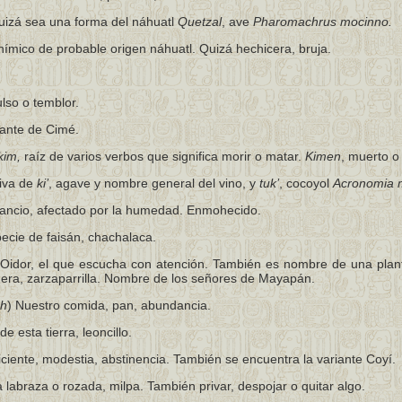
uizá sea una forma del náhuatl
Quetzal
, ave
Pharomachrus mocinno.
ímico de probable origen náhuatl. Quizá hechicera, bruja.
ulso o temblor.
ante de Cimé.
kim,
raíz de varios verbos que significa morir o matar.
Kimen
, muerto o 
iva de
ki’
, agave y nombre general del vino, y
tuk’
, cocoyol
Acronomia 
ancio, afectado por la humedad. Enmohecido.
ecie de faisán, chachalaca.
Oidor, el que escucha con atención. También es nombre de una plant
era, zarzaparrilla. Nombre de los señores de Mayapán.
h
) Nuestro comida, pan, abundancia.
e esta tierra, leoncillo.
iciente, modestia, abstinencia. También se encuentra la variante Coyí.
a labraza o rozada, milpa. También privar, despojar o quitar algo.