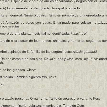
ralillo. Especie de víbora de anillos encarnados y negros con el vientr
ach
) Posiblemente de
k’am pach,
de espalda amarilla.
nte en general. Número cuatro. También nombre de una enredadera h
e’)
Armazón de palos con patas. Entarimado para cultivar hortaliza
rpus erectus
.
mbre de una planta medicinal no identificada,
kante’ ts’u’
.
rdián o protector de los montes, animales y hombres, según los co
rbol espinoso de la familia de las Leguminosas
Acacia gaumerii
.
De dos caras o de dos ojos. De
ka’a
, dos y
wich
, cara, ojo. El visiona
ch.
 de los grandes. Ciervo.
 molida. También significa frío,
ke’el
.
el
).
 o atavío personal. Ornamento. También aparece la variante Ken.
lemente miseria, pobreza, misericordia. También Cets.