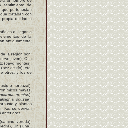
 era el nombre de
 sentimiento de
r que pertenecían
 que trataban con
u propia deidad o
ñoles al llegar a
 elementos de la
ían antiguamente;
de la región son:
iervo joven), Och
tz (pavo montés),
(pez de río), etc.
re otros; y los de
usto o herbazal),
atronímicos mayas,
ocarpus erectus
),
alpighia souzae
),
arbusto y plantas
l, Ku, se derivan
 anteriores.
(camino, vereda),
iedra), Uh (luna),