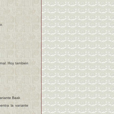
o.
imal. Hoy también
.
ariante Baak.
entra la variante