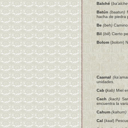
Balché
(
ba’alche
Batún
(baatun)
N
hacha de piedra 
Be
(beh)
Camino,
Bil
(
biil
) Cierto p
Bolom
(
bolom
) 
Caamal
(ka’amal
unidades.
Cab (
kab)
Miel e
Cach
(kach)
Sar
encuentra la var
Cahum
(kahum)
Cal
(
kaal
) Pescue