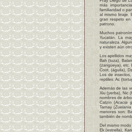
Fray Diego de 
más importanci
familiaridad o p
al mismo linaje.
gran respeto en 
patrono.
Muchos patroními
Yucatán. La may
naturaleza. Algu
y existen aún otro
Los apellidos ma
Bah (tuza), Bala
(zarigüeya), etc
Coot, (águila), D
Los de insectos, 
reptiles: Ac (tort
Además de las vo
Xiu (yerba), Nic 
nombres de árbol
Catzín (
Acacia g
Tamay (
Zuelania
menores son: Bat
también de nombr
Del mismo modo e
Ek (estrella), Ka