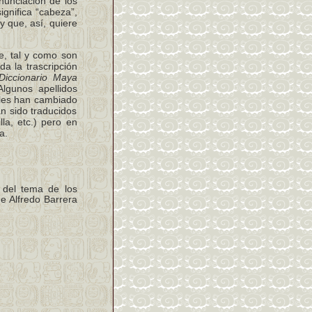
nunciación de los
ignifica “cabeza”,
y que, así, quiere
ve, tal y como son
da la trascripción
Diccionario Maya
lgunos apellidos
 les han cambiado
an sido traducidos
lla, etc.) pero en
a.
 del tema de los
e Alfredo Barrera