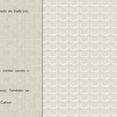
vado de
batlu’um,
ra contar veces o
no). También se
e Cahun.