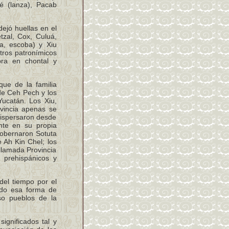
é (lanza), Pacab
dejó huellas en el
tzal, Cox, Culuá,
ta, escoba) y Xiu
tros patronímicos
bra en chontal y
que de la familia
de Ceh Pech y los
Yucatán. Los Xiu,
vincia apenas se
dispersaron desde
nte en su propia
gobernaron Sotuta
 Ah Kin Chel; los
 llamada Provincia
 prehispánicos y
del tiempo por el
odo esa forma de
so pueblos de la
ignificados tal y