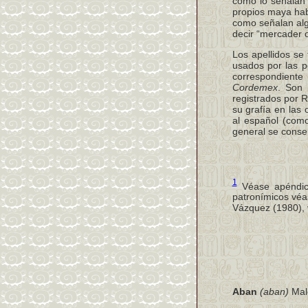
como lo señalan 
propios maya habl
como señalan alg
decir “mercader 
Los apellidos se 
usados por las pe
correspondiente
Cordemex
. Son 
registrados por 
su grafía en las 
al español (co
general se conser
1
Véase apéndice
patronímicos vé
Vázquez (1980), 
Aban
(aban)
Mal