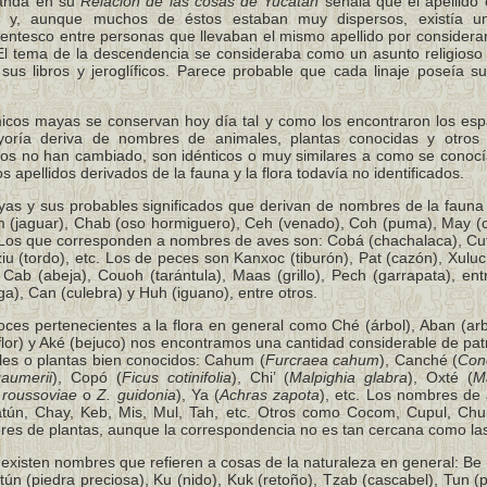
Landa en su
Relación de las cosas de Yucatán
señala que el apellido
a y, aunque muchos de éstos estaban muy dispersos, existía un
arentesco entre personas que llevaban el mismo apellido por considera
 El tema de la descendencia se consideraba como un asunto religioso
sus libros y jeroglíficos. Parece probable que cada linaje poseía s
cos mayas se conservan hoy día tal y como los encontraron los espa
oría deriva de nombres de animales, plantas conocidas y otros
nos no han cambiado, son idénticos o muy similares a como se conoc
s apellidos derivados de la fauna y la flora todavía no identificados.
yas y sus probables significados que derivan de nombres de la fauna 
m (jaguar), Chab (oso hormiguero), Ceh (venado), Coh (puma), May (c
. Los que corresponden a nombres de aves son: Cobá (chachalaca), Cu
ziu (tordo), etc. Los de peces son Kanxoc (tiburón), Pat (cazón), Xuluc 
Cab (abeja), Couoh (tarántula), Maas (grillo), Pech (garrapata), ent
uga), Can (culebra) y Huh (iguano), entre otros.
ces pertenecientes a la flora en general como Ché (árbol), Aban (arb
(flor) y Aké (bejuco) nos encontramos una cantidad considerable de p
es o plantas bien conocidos: Cahum (
Furcraea cahum
), Canché (
Con
aumerii
), Copó (
Ficus cotinifolia
), Chi’ (
Malpighia glabra
), Oxté (
M
 roussoviae
o
Z. guidonia
), Ya (
Achras zapota
), etc. Los nombres de 
ún, Chay, Keb, Mis, Mul, Tah, etc. Otros como Cocom, Cupul, Chui
es de plantas, aunque la correspondencia no es tan cercana como las
xisten nombres que refieren a cosas de la naturaleza en general: Be 
ntún (piedra preciosa), Ku (nido), Kuk (retoño), Tzab (cascabel), Tun (p