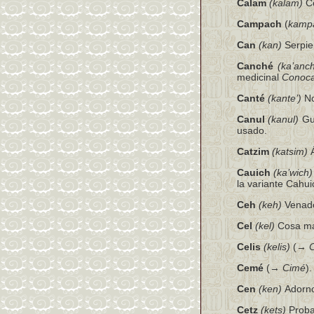
Calam
(kalam)
Co
Campach
(
kamp
Can
(kan)
Serpie
Canché
(ka’anch
medicinal
Conoca
Canté
(kante’)
No
Canul
(kanul)
Gua
usado.
Catzim
(katsim)
Á
Cauich
(ka’wich)
la variante Cahui
Ceh
(keh)
Venado
Cel
(kel)
Cosa mal
Celis
(kelis)
(→
C
Cemé
(→
Cimé
).
Cen
(ken)
Adorno
Cetz
(kets)
Probab