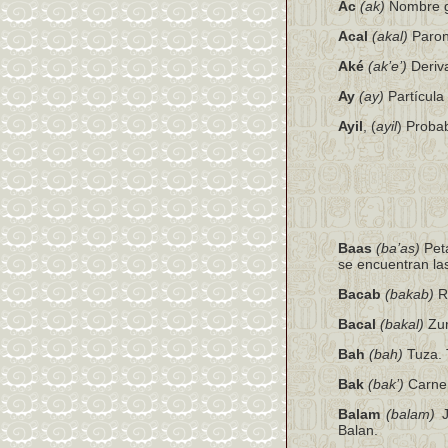
Ac
(ak)
Nombre ge
Acal
(akal)
Paron
Aké
(ak’e’)
Deriv
Ay
(ay)
Partícula
Ayil
, (
ayil
) Proba
Baas
(
ba’as)
Pet
se encuentran la
Bacab
(bakab)
Re
Bacal
(bakal)
Zur
Bah
(bah)
Tuza. T
Bak
(bak’)
Carne 
Balam
(balam)
J
Balan.