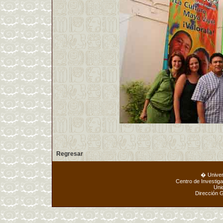
Regresar
� Unive
Centro de Investig
Uni
Dirección 