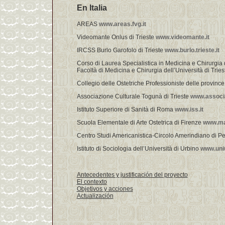
En Italia
AREAS
www.areas.fvg.it
Videomante Onlus di Trieste
www.videomante.it
IRCSS Burlo Garofolo di Trieste
www.burlo.trieste.it
Corso di Laurea Specialistica in Medicina e Chirurgia d
Facoltà di Medicina e Chirurgia dell’Università di Tries
Collegio delle Ostetriche Professioniste delle provin
Associazione Culturale Togunà di Trieste
www.associ
Istituto Superiore di Sanità di Roma
www.iss.it
Scuola Elementale di Arte Ostetrica di Firenze
www.mar
Centro Studi Americanistica-Circolo Amerindiano di P
Istituto di Sociologia dell’Università di Urbino
www.uniu
Antecedentes y justificación del proyecto
El contexto
Objetivos y acciones
Actualización