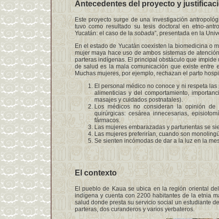
Antecedentes del proyecto y justificac
Este proyecto surge de una investigación antropológ
tuvo como resultado su tesis doctoral en etno-ant
Yucatán: el caso de la
sobada
”, presentada en la Univ
En el estado de Yucatán coexisten la biomedicina o med
mujer maya hace uso de ambos sistemas de atención 
parteras indígenas. El principal obstáculo que impide
de salud es la mala comunicación que existe entre e
Muchas mujeres, por ejemplo, rechazan el parto hospita
El personal médico no conoce y ni respeta las 
alimenticias y del comportamiento, importanc
masajes y cuidados postnatales).
Los médicos no consideran la opinión de l
quirúrgicas: cesárea innecesarias, episioto
fármacos.
Las mujeres embarazadas y parturientas se s
Las mujeres preferirían, cuando son monoling
Se sienten incómodas de dar a la luz en la mes
El contexto
El pueblo de Kaua se ubica en la región oriental d
indígena y cuenta con 2200 habitantes de la etnia may
salud donde presta su servicio social un estudiante d
parteras, dos curanderos y varios yerbateros.