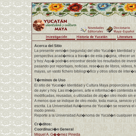
Acerca del Sitio
La presente versi�n (segunda) del sitio Yucat�n Identidad y
perspectiva acad�mica a trav�s de esta p�gina, ofrecer un p
y hoy. Aqu� podr�s encontrar desde los resultados de inves
pasando por reportajes, noticias, rese�as de libros, videos, 
mayas, un vasto fichero bibliogr�fico y otros sitios de inter�
T�rminos de Uso
El sitio de Yucat�n Identidad y Cultura Maya proporciona inf
de ayer y hoy. Las im�genes, arte e informaci�n contenida en
modificadas, reusadas, o utilizadas de alg�n otro modo sin el
A menos que se indique de otro modo, toda marca, servicio y l
escrita. La Universidad Aut�noma de Yucat�n se reserva el d
modo previo.
Reporte a la Universidad Aut�noma de Yucat�n cualquier indi
Cr�ditos:
Coordinaci�n General
Miguel A. G��mez Pineda