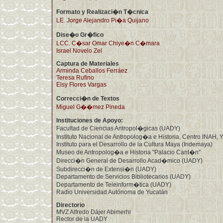
Formato y Realizaci�n T�cnica
LE. Jorge Alejandro Pi�a Quijano
Dise�o Gr�fico
LCC. C�sar Omar Chiye�n C�mara
Israel Novelo Zel
Captura de Materiales
Arminda Ceballos Ferráez
Teresa Rufino
Elsy Flores Vargas
Correcci�n de Textos
Miguel G��mez Pineda
Instituciones de Apoyo:
Facultad de Ciencias Antropol�gicas (UADY)
Instituto Nacional de Antropolog�a e Historia, Centro INAH,
Instituto para el Desarrollo de la Cultura Maya (Indemaya)
Museo de Antropolog�a e Historia "Palacio Cant�n"
Direcci�n General de Desarrollo Acad�mico (UADY)
Subdirecci�n de Extensi�n (UADY)
Departamento de Servicios Bibliotecarios (UADY)
Departamento de Teleinform�tica (UADY)
Radio Universidad Autónoma de Yucatán
Directorio
MVZ Alfredo Dájer Abimerhi
Rector de la UADY