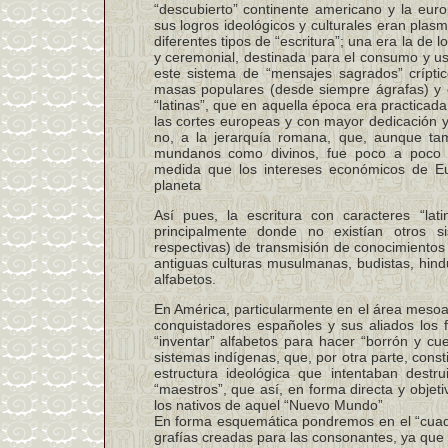
“descubierto” continente americano y la eu
sus logros ideológicos y culturales eran plas
diferentes tipos de “escritura”; una era la de 
y ceremonial, destinada para el consumo y us
este sistema de “mensajes sagrados” críptico
masas populares (desde siempre ágrafas) y o
“latinas”, que en aquella época era practicad
las cortes europeas y con mayor dedicación y 
no, a la jerarquía romana, que, aunque tam
mundanos como divinos, fue poco a poco dif
medida que los intereses económicos de Eur
planeta
Así pues, la escritura con caracteres “lat
principalmente donde no existían otros s
respectivas) de transmisión de conocimientos 
antiguas culturas musulmanas, budistas, hind
alfabetos.
En América, particularmente en el área meso
conquistadores españoles y sus aliados los f
“inventar” alfabetos para hacer “borrón y c
sistemas indígenas, que, por otra parte, const
estructura ideológica que intentaban destr
“maestros”, que así, en forma directa y objet
los nativos de aquel “Nuevo Mundo”
En forma esquemática pondremos en el “cuadr
grafías creadas para las consonantes, ya que