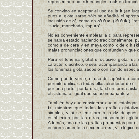
representado por
sh
en inglés o
ch
en francés
Se convino en aceptar el uso de la
k
(en lug
pues al glotalizarse sólo se añadirá el apóstr
inclusión de
c’
, como en
c’u’uc’
(
k’u’uk’
) “re
“sucio, manchado, impuro”.
No es conveniente emplear la
c
para represen
se había estado haciendo tradicionalmente, p
como
s
de cera y en maya como
k
de
cih (ki
malas pronunciaciones que confunden y que d
Para el fonema glotal u oclusivo glotal util
carácter diacrítico, o sea, acompañando a la
los fonemas glotalizados o con sonido especia
Como puede verse, el uso del apóstrofo como 
permite unificar a todas ellas alrededor de él
por una parte; por la otra, la
d
en forma aisla
el sistema al igual que su acompañante
z
.
También hay que considerar que al catalogar
tz
, mientras que todas las grafías glotal
simples, y si se enlistara a la
dz
después
establecida por las otras consonantes glot
Además, una de las grafías propuestas por el 
es precisamente la secuencia
ts’
, y lo lógico