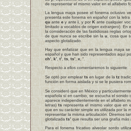
de representar el mismo valor en el alfabeto fo
La lengua maya posee el fonema oclusivo vel
presenta este fonema en español con la letr
qu
ante
e
y ante
i
, y por
K
ante cualquier voca
limitado a vocablos de origen extranjero). En es
la consideración de las fastidiosas reglas ort
de que nunca se escribe sin la
u
, cosa que 
aspecto glotalizado.
Hay que enfatizar que en la lengua maya se 
español y que han sido representados aquí po
ch’
,
k’
,
t’
,
ts
,
ts’
,
x
,
’
.
Respecto a ellos comentaremos lo siguiente:
Se optó por emplear
ts
en lugar de la
tz
tradic
función en forma aislada y si se le pusiera ro
Se consideró que en México y particularmente 
española sí en cambio, se escucha el sonido d
aparece independientemente en el alfabeto ma
letras)
ts
representa el mismo valor que en el
que en su carácter simple es utilizada por la 
representar la misma articulación. Diremos t
glotalizada
ts’
que resulta ser una grafía má
Para el fonema fricativo alveolar sordo util