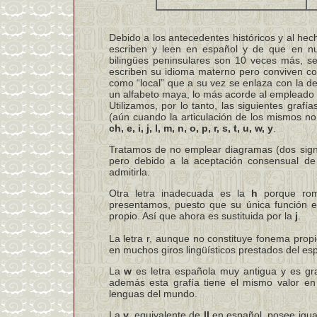
Debido a los antecedentes históricos y al he
escriben y leen en español y de que en nu
bilingües peninsulares son 10 veces más, s
escriben su idioma materno pero conviven con
como “local” que a su vez se enlaza con la de
un alfabeto maya, lo más acorde al empleado 
Utilizamos, por lo tanto, las siguientes gr
(aún cuando la articulación de los mismos n
ch, e, i, j, l, m, n, o, p, r, s, t, u, w, y
.
Tratamos de no emplear diagramas (dos sign
pero debido a la aceptación consensual de 
admitirla.
Otra letra inadecuada es la
h
porque romp
presentamos, puesto que su única función e
propio. Así que ahora es sustituida por la
j
.
La letra r, aunque no constituye fonema pro
en muchos giros lingüísticos prestados del esp
La
w
es letra española muy antigua y es gr
además esta grafía tiene el mismo valor en
lenguas del mundo.
La
y
, equivalente de
ll
en español, posee igual