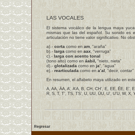
LAS VOCALES
El sistema vocálico de la lengua maya yuca
mismas que las del español. Su sonido es el
articulación no tiene valor significativo. No o
a).-
corta
como en
am
, “araña”
b).-
larga
como en
aax
, “verruga”
c).-
larga con acento tonal
(tono alto) como en
áabil,
“nieto, nieta”
d).-
glotalizada
como en
ja’
, “agua”
e).-
rearticulada
como en
a’al
, “decir, contar”
En resumen, el alfabeto maya utilizado en este
A, AA, ÁA, A’, A’A, B, CH, CH’, E, EE, ÉE, E’, E’E,
R, S, T, T’, TS, TS’, U, UU, ÚU, U’, U’U, W, X, Y,
Regresar