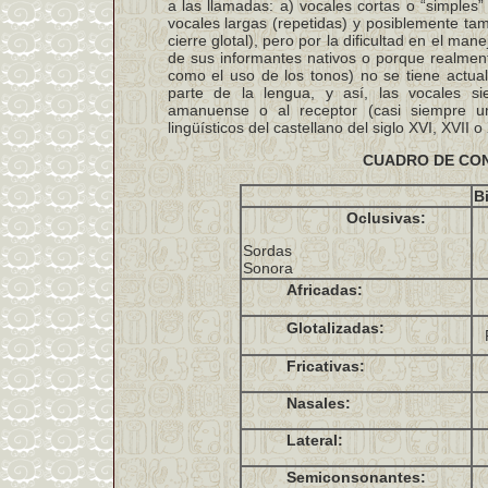
a las llamadas: a) vocales cortas o “simples”
vocales largas (repetidas) y posiblemente tam
cierre glotal), pero por la dificultad en el ma
de sus informantes nativos o porque realmente
como el uso de los tonos) no se tiene actua
parte de la lengua, y así, las vocales s
amanuense o al receptor (casi siempre 
lingüísticos del castellano del siglo XVI, XVII 
CUADRO DE CO
Bi
Oclusivas:
Sordas
Sonora
Africadas:
Glotalizadas:
Fricativas:
Nasales:
Lateral:
Semiconsonantes: