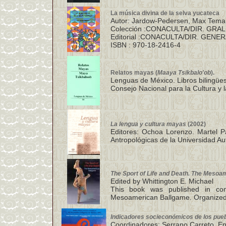
La música divina de la selva yucateca
Autor: Jardow-Pedersen, Max Tema:
Colección :CONACULTA/DIR. GR
Editorial :CONACULTA/DIR. GEN
ISBN : 970-18-2416-4
Relatos mayas (
Maaya Tsikbalo'ob
).
Lenguas de México. Libros bilingüe
Consejo Nacional para la Cultura y l
La lengua y cultura mayas
(2002)
Editores: Ochoa Lorenzo. Martel Pa
Antropológicas de la Universidad 
The Sport of Life and Death. The Mesoa
Edited by Whittington E. Michael
This book was published in con
Mesoamerican Ballgame. Organized 
Indicadores socieconómicos de los pueb
Coordinadores: Serrano Carreto, Enr