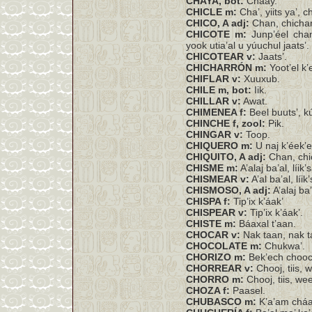
CHAYA, bot:
Chaay.
CHICLE m:
Cha’, yiits ya’, c
CHICO, A adj:
Chan, chichan
CHICOTE m:
Junp’éel chan
yook utia’al u yúuchul jaats’.
CHICOTEAR v:
Jaats’.
CHICHARRÓN m:
Yoot’el k’e
CHIFLAR v:
Xuuxub.
CHILE m, bot:
Iik.
CHILLAR v:
Awat.
CHIMENEA f:
Beel buuts’, kú
CHINCHE f, zool:
Pik.
CHINGAR v:
Toop.
CHIQUERO m:
U naj k’éek’en
CHIQUITO, A adj:
Chan, chi
CHISME m:
A’alaj ba’al, líik’
CHISMEAR v:
A’al ba’al, líik’
CHISMOSO, A adj:
A’alaj ba’a
CHISPA f:
Tip’ix k’áak’
CHISPEAR v:
Tip’ix k’áak’.
CHISTE m:
Báaxal t’aan.
CHOCAR v:
Nak taan, nak t
CHOCOLATE m:
Chukwa’.
CHORIZO m:
Bek’ech chooch
CHORREAR v:
Chooj, tiis, we
CHORRO m:
Chooj, tiis, wee
CHOZA f:
Paasel.
CHUBASCO m:
K’a’am cháa