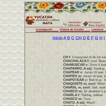
Inicio
A
B
C
CH
D
E
F
G
H
I
CH f:
U kanp’éel ts’íib ich ká
CHACHALACA f:
zool: Baa
CHAMUSCAR v:
Sóon k’áak’,
CHAPARRO, A adj:
Kaabaj, 
CHAPEAR v:
Jaran ch’aak, 
CHAPEO m:
Jaran ch’aak, k
CHAPOTEAR v:
Bok’ol ja’, b
CHAQUISTE m, zool:
Wéel.
CHARAL m, zool:
Sak, tsak’
CHARCO m:
Ja’ akakbal ti j
CHARLA f:
Tsikbaj, tsikbal.
CHASCO m:
Tuus.
CHATO, A adj:
Mach’.