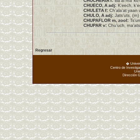
CHUCHERÍA f:
Ba’al ma’ ko’o
CHUECO, A adj:
K’eech, k’ee
CHULETA f:
Ch’ala’at yaan u
CHULO, A adj:
Jats’uts, (m) 
CHUPAFLOR m, zool:
Ts’un
CHUPAR v:
Chu’uch, ma’ats’ 
Regresar
� Unive
Centro de Investig
Uni
Dirección 