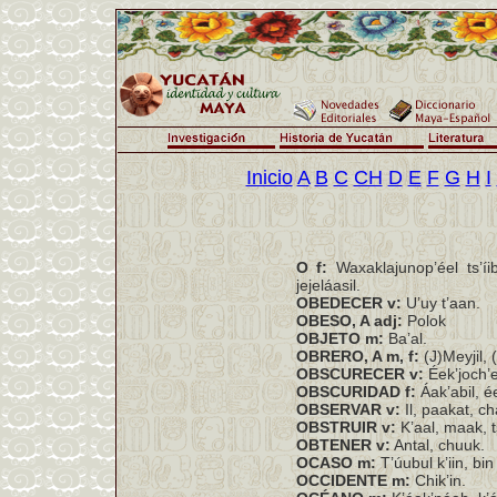
Inicio
A
B
C
CH
D
E
F
G
H
I
O f:
Waxaklajunop’éel ts’íib
jejeláasil.
OBEDECER v:
U’uy t’aan.
OBESO, A adj:
Polok
OBJETO m:
Ba’al.
OBRERO, A m, f:
(J)Meyjil, (
OBSCURECER v:
Éek’joch’e
OBSCURIDAD f:
Áak’abil, ée
OBSERVAR v:
Il, paakat, ch
OBSTRUIR v:
K’aal, maak, t
OBTENER v:
Antal, chuuk.
OCASO m:
T’úubul k’iin, bin k
OCCIDENTE m:
Chik’in.