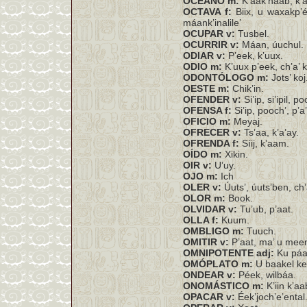
OCÉANO m:
K’áak’náab, k’
OCTAVA f:
Biix, u waxakp’é
máank’inalile’
OCUPAR v:
Tusbel.
OCURRIR v:
Máan, úuchul.
ODIAR v:
P’eek, k’uux.
ODIO m:
K’uux p’eek, ch’a’ k
ODONTÓLOGO m:
Jots’ koj
OESTE m:
Chik’in.
OFENDER v:
Si’ip, si’ipil, po
OFENSA f:
Si’ip, pooch’, p’a
OFICIO m:
Meyaj.
OFRECER v:
Ts’aa, k’a’ay.
OFRENDA f:
Síij, k’aam.
OÍDO m:
Xikin.
OIR v:
U’uy.
OJO m:
Ich
OLER v:
Úuts’, úuts’ben, ch’
OLOR m:
Book.
OLVIDAR v:
Tu’ub, p’aat.
OLLA f:
Kuum.
OMBLIGO m:
Tuuch.
OMITIR v:
P’aat, ma’ u meen
OMNIPOTENTE adj:
Ku páajt
OMÓPLATO m:
U baakel ke
ONDEAR v:
Péek, wilbáa.
ONOMÁSTICO m:
K’iin k’aa
OPACAR v:
Éek’joch’e’ental