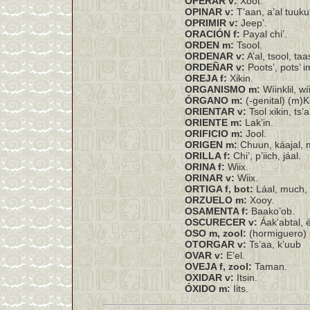
OPERAR v:
Xoot.
OPINAR v:
T’aan, a’al tuukul
OPRIMIR v:
Jeep’.
ORACIÓN f:
Payal chi’.
ORDEN m:
Tsool.
ORDENAR v:
A’al, tsool, taa
ORDEÑAR v:
Poots’, pots’ i
OREJA f:
Xikin.
ORGANISMO m:
Wíinklil, wíi
ÓRGANO m:
(-genital) (m)Ke
ORIENTAR v:
Tsol xikin, ts’
ORIENTE m:
Lak’in.
ORIFICIO m:
Jool.
ORIGEN m:
Chuun, káajal, mo
ORILLA f:
Chi’, p’iich, jáal.
ORINA f:
Wiix.
ORINAR v:
Wiix.
ORTIGA f, bot:
Láal, much, 
ORZUELO m:
Xooy.
OSAMENTA f:
Baako’ob.
OSCURECER v:
Áak’abtal, é
OSO m, zool:
(hormiguero)
OTORGAR v:
Ts’aa, k’uub
OVAR v:
E’el.
OVEJA f, zool:
Taman.
OXIDAR v:
Itsin.
ÓXIDO m:
Iits.