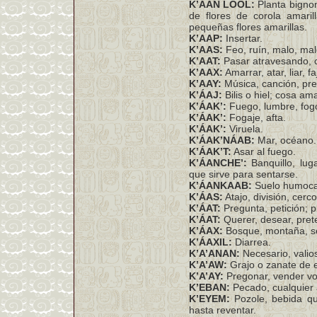
K’AAN LOOL:
Planta bignon
de flores de corola amari
pequeñas flores amarillas.
K’AAP:
Insertar.
K’AAS:
Feo, ruín, malo, mald
K’AAT:
Pasar atravesando, c
K’AAX:
Amarrar, atar, liar, f
K’AAY:
Música, canción, preg
K’ÁAJ:
Bilis o hiel; cosa a
K’ÁAK’:
Fuego, lumbre, fog
K’ÁAK’:
Fogaje, afta.
K’ÁAK’:
Viruela.
K’ÁAK’NÁAB:
Mar, océano.
K’ÁAK’T:
Asar al fuego.
K’ÁANCHE’:
Banquillo, lug
que sirve para sentarse.
K’ÁANKAAB:
Suelo humocar
K’ÁAS:
Atajo, división, cerco
K’ÁAT:
Pregunta, petición; p
K’ÁAT:
Querer, desear, pret
K’ÁAX:
Bosque, montaña, se
K’ÁAXIL:
Diarrea.
K’A’ANAN:
Necesario, valio
K’A’AW:
Grajo o zanate de es
K’A’AY:
Pregonar, vender v
K’EBAN:
Pecado, cualquier 
K’EYEM:
Pozole, bebida q
hasta reventar.