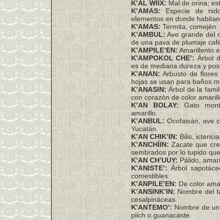
K’AL WIIX:
Mal de orina; es
K’AMAS:
Especie de nido
elementos en donde habitan
K’AMAS:
Termita, comején.
K’AMBUL:
Ave grande del o
de una pava de plumaje café 
K’AMPILE’EN:
Amarillento en
K’AMPOKOL CHE’:
Árbol d
es de mediana dureza y pose
K’ANAN:
Arbusto de flores 
hojas se usan para baños me
K’ANASIN:
Árbol de la fami
con corazón de color amaril
K’AN BOLAY:
Gato monté
amarillo.
K’ANBUL:
Ocofaisán, ave c
Yucatán.
K’AN CHIK’IN:
Bilis, icteric
K’ANCHÍIN:
Zacate que crec
sembrados por lo tupido que
K’AN CH’UUY:
Pálido, amari
K’ANISTE’:
Árbol sapotáce
comestibles.
K’ANPILE’EN:
De color amari
K’ANSINK’IN:
Nombre del ta
cesalpináceas.
K’ANTEMO’:
Nombre de un 
piich o guanacaste.