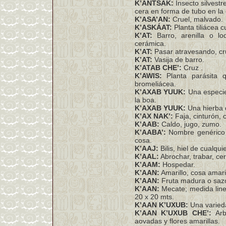
K’ANTSAK:
Insecto silvestr
cera en forma de tubo en la 
K’ASA’AN:
Cruel, malvado.
K’ASKÁAT:
Planta tiliácea c
K’AT:
Barro, arenilla o 
cerámica.
K’AT:
Pasar atravesando, cr
K’AT:
Vasija de barro.
K’ATAB CHE’:
Cruz .
K’AWIS:
Planta parásita 
bromeliácea.
K’AXAB YUUK:
Una especie
la boa.
K’AXAB YUUK:
Una hierba q
K’AX NAK’:
Faja, cinturón, 
K’AAB:
Caldo, jugo, zumo.
K’AABA’:
Nombre genérico y
cosa.
K’AAJ:
Bilis, hiel de cualqui
K’AAL:
Abrochar, trabar, cer
K’AAM:
Hospedar.
K’AAN:
Amarillo, cosa amaril
K’AAN:
Fruta madura o saz
K’AAN:
Mecate; medida linea
20 x 20 mts.
K’AAN K’UXUB:
Una varieda
K’AAN K’UXUB CHE’:
Arbu
aovadas y flores amarillas.