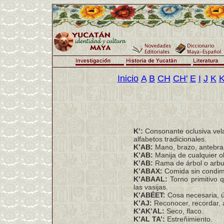
Inicio
A
B
CH
CH'
E
I
J
K
K
K’:
Consonante oclusiva velar
alfabetos tradicionales.
K’AB:
Mano, brazo, antebra
K’AB:
Manija de cualquier ob
K’AB:
Rama de árbol o arbu
K’ABAX:
Comida sin condime
K’ABAAL:
Torno primitivo q
las vasijas.
K’ABÉET:
Cosa necesaria, út
K’AJ:
Reconocer, recordar, 
K’AK’AL:
Seco, flaco.
K’AL TA’:
Estreñimiento.