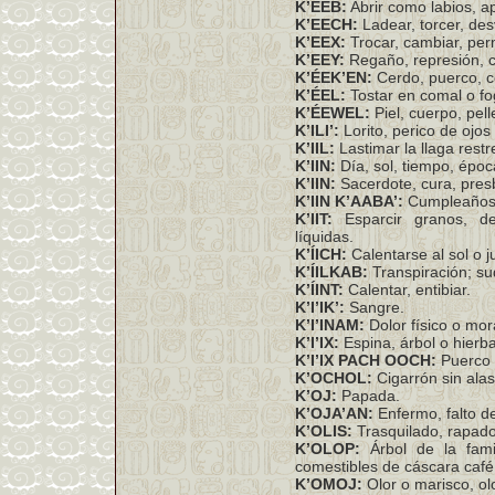
K’EEB:
Abrir como labios, ap
K’EECH:
Ladear, torcer, des
K’EEX:
Trocar, cambiar, perm
K’EEY:
Regaño, represión, c
K’ÉEK’EN:
Cerdo, puerco, c
K’ÉEL:
Tostar en comal o fo
K’ÉEWEL:
Piel, cuerpo, pell
K’ILI’:
Lorito, perico de ojos 
K’IIL:
Lastimar la llaga restr
K’IIN:
Día, sol, tiempo, époc
K’IIN:
Sacerdote, cura, presb
K’IIN K’AABA’:
Cumpleaños,
K’IIT:
Esparcir granos, de
líquidas.
K’ÍICH:
Calentarse al sol o j
K’ÍILKAB:
Transpiración; sud
K’ÍINT:
Calentar, entibiar.
K’I’IK’:
Sangre.
K’I’INAM:
Dolor físico o mora
K’I’IX:
Espina, árbol o hierb
K’I’IX PACH OOCH:
Puerco 
K’OCHOL:
Cigarrón sin alas
K’OJ:
Papada.
K’OJA’AN:
Enfermo, falto de
K’OLIS:
Trasquilado, rapado,
K’OLOP:
Árbol de la fami
comestibles de cáscara café 
K’OMOJ:
Olor o marisco, ol