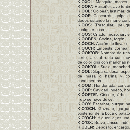
K’OXOL:
Mosquito, mosco.
K’OOK’:
Ruiseñor, ave túrdi
K’OOL:
Golpear, lastimar, de
K’OOP:
Coscorrón; golpe da
dedos estando la mano cerr
K’OOS:
Trasquilar, peluqu
cualquier cosa.
K’OOS:
Criado, mozo, sirvie
K’ÓOBEN:
Cocina, fogón.
K’ÓOCH:
Acción de llevar o 
K’ÓOCH:
Embestir, cornear.
K’ÓOK’OB:
Nombre de una 
corto, la cual repta con mo
de color gris con manchas ne
K’OOK’OL:
Sucio, manchado
K’ÓOL:
Sopa caldosa, espe
de masa o harina y con
condimentos.
K’ÓOM:
Hondonada, concavi
K’ÓOP:
Cavidad, hueco, ho
K’ÓOPTE’:
Ciricote; árbol 
fruto se hace dulce.
K’ÓOY:
Escarbar, hurgar, ha
K’O’OCH:
Gaznate, garguer
posterior de la boca o palat
K’O’OCH:
Higuerilla; es una
K’O’OX:
Bravo, arisco, indó
K’UBEN:
Depósito, encargo