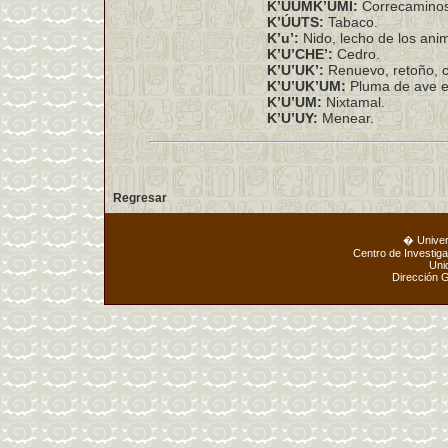
K’ÚUMK’UMI:
Correcaminos
K’ÚUTS:
Tabaco.
K’u’:
Nido, lecho de los anim
K’U’CHE’:
Cedro.
K’U’UK’:
Renuevo, retoño, c
K’U’UK’UM:
Pluma de ave e
K’U’UM:
Nixtamal.
K’U’UY:
Menear.
Regresar
� Unive
Centro de Investig
Uni
Dirección 