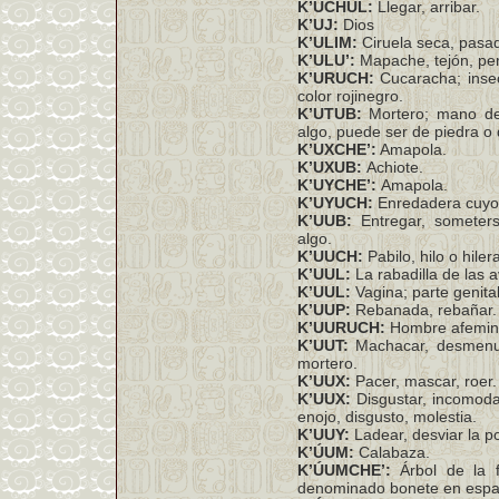
K’UCHUL:
Llegar, arribar.
K’UJ:
Dios
K’ULIM:
Ciruela seca, pasad
K’ULU’:
Mapache, tejón, perr
K’URUCH:
Cucaracha; insec
color rojinegro.
K’UTUB:
Mortero; mano de 
algo, puede ser de piedra o
K’UXCHE’:
Amapola.
K’UXUB:
Achiote.
K’UYCHE’:
Amapola.
K’UYUCH:
Enredadera cuyo f
K’UUB:
Entregar, someters
algo.
K’UUCH:
Pabilo, hilo o hilera
K’UUL:
La rabadilla de las a
K’UUL:
Vagina; parte genital
K’UUP:
Rebanada, rebañar.
K’UURUCH:
Hombre afemin
K’UUT:
Machacar, desmenuz
mortero.
K’UUX:
Pacer, mascar, roer.
K’UUX:
Disgustar, incomodar
enojo, disgusto, molestia.
K’UUY:
Ladear, desviar la p
K’ÚUM:
Calabaza.
K’ÚUMCHE’:
Árbol de la f
denominado bonete en espa