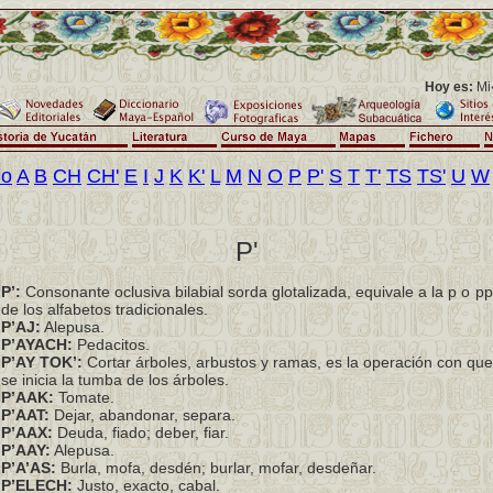
Hoy es:
Mi�
io
A
B
CH
CH'
E
I
J
K
K'
L
M
N
O
P
P'
S
T
T'
TS
TS'
U
W
P'
P’:
Consonante oclusiva bilabial sorda glotalizada, equivale a la p o pp
de los alfabetos tradicionales.
P’AJ:
Alepusa.
P’AYACH:
Pedacitos.
P’AY TOK’:
Cortar árboles, arbustos y ramas, es la operación con que
se inicia la tumba de los árboles.
P’AAK:
Tomate.
P’AAT:
Dejar, abandonar, separa.
P’AAX:
Deuda, fiado; deber, fiar.
P’AAY:
Alepusa.
P’A’AS:
Burla, mofa, desdén; burlar, mofar, desdeñar.
P’ELECH:
Justo, exacto, cabal.