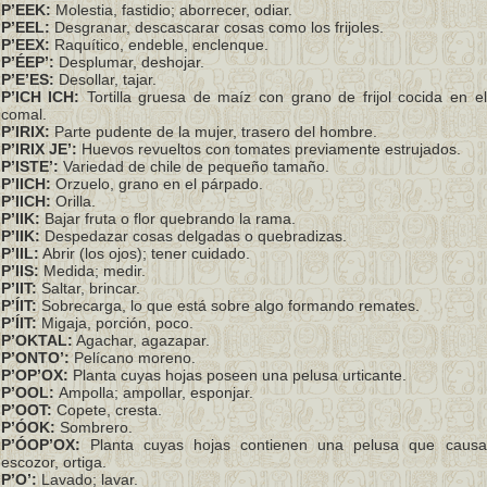
P’EEK:
Molestia, fastidio; aborrecer, odiar.
P’EEL:
Desgranar, descascarar cosas como los frijoles.
P’EEX:
Raquítico, endeble, enclenque.
P’ÉEP’:
Desplumar, deshojar.
P’E’ES:
Desollar, tajar.
P’ICH ICH:
Tortilla gruesa de maíz con grano de frijol cocida en el
comal.
P’IRIX:
Parte pudente de la mujer, trasero del hombre.
P’IRIX JE’:
Huevos revueltos con tomates previamente estrujados.
P’ISTE’:
Variedad de chile de pequeño tamaño.
P’IICH:
Orzuelo, grano en el párpado.
P’IICH:
Orilla.
P’IIK:
Bajar fruta o flor quebrando la rama.
P’IIK:
Despedazar cosas delgadas o quebradizas.
P’IIL:
Abrir (los ojos); tener cuidado.
P’IIS:
Medida; medir.
P’IIT:
Saltar, brincar.
P’ÍIT:
Sobrecarga, lo que está sobre algo formando remates.
P’ÍIT:
Migaja, porción, poco.
P’OKTAL:
Agachar, agazapar.
P’ONTO’:
Pelícano moreno.
P’OP’OX:
Planta cuyas hojas poseen una pelusa urticante.
P’OOL:
Ampolla; ampollar, esponjar.
P’OOT:
Copete, cresta.
P’ÓOK:
Sombrero.
P’ÓOP’OX:
Planta cuyas hojas contienen una pelusa que causa
escozor, ortiga.
P’O’:
Lavado; lavar.