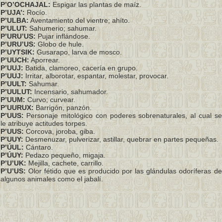
P’O’OCHAJAL:
Espigar las plantas de maíz.
P’UJA’:
Rocío.
P’ULBA:
Aventamiento del vientre; ahíto.
P’ULUT:
Sahumerio; sahumar.
P’URU’US:
Pujar inflándose.
P’URU’US:
Globo de hule.
P’UYTSIK:
Gusarapo, larva de mosco.
P’UUCH:
Aporrear.
P’UUJ:
Batida, clamoreo, cacería en grupo.
P’UUJ:
Irritar, alborotar, espantar, molestar, provocar.
P’UULT:
Sahumar.
P’UULUT:
Incensario, sahumador.
P’UUM:
Curvo; curvear.
P’UURUX:
Barrigón, panzón.
P’UUS:
Personaje mitológico con poderes sobrenaturales, al cual se
le atribuye actitudes torpes.
P’UUS:
Corcova, joroba, giba.
P’UUY:
Desmenuzar, pulverizar, astillar, quebrar en partes pequeñas.
P’ÚUL:
Cántaro.
P’ÚUY:
Pedazo pequeño, migaja.
P’U’UK:
Mejilla, cachete, carrillo.
P’U’US:
Olor fétido que es producido por las glándulas odoríferas de
algunos animales como el jabalí.