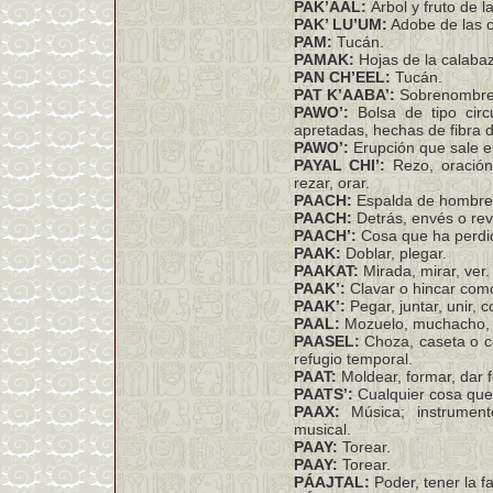
PAK’ÁAL:
Árbol y fruto de l
PAK’ LU’UM:
Adobe de las c
PAM:
Tucán.
PAMAK:
Hojas de la calabaz
PAN CH’EEL:
Tucán.
PAT K’AABA’:
Sobrenombre,
PAWO’:
Bolsa de tipo circ
apretadas, hechas de fibra 
PAWO’:
Erupción que sale en
PAYAL CHI’:
Rezo, oración
rezar, orar.
PAACH:
Espalda de hombre 
PAACH:
Detrás, envés o rev
PAACH’:
Cosa que ha perdid
PAAK:
Doblar, plegar.
PAAKAT:
Mirada, mirar, ver.
PAAK’:
Clavar o hincar com
PAAK’:
Pegar, juntar, unir, c
PAAL:
Mozuelo, muchacho, j
PAASEL:
Choza, caseta o co
refugio temporal.
PAAT:
Moldear, formar, dar 
PAATS’:
Cualquier cosa que
PAAX:
Música; instrument
musical.
PAAY:
Torear.
PAAY:
Torear.
PÁAJTAL:
Poder, tener la f