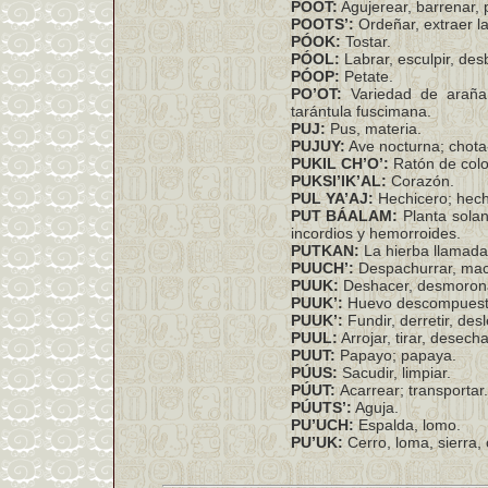
POOT:
Agujerear, barrenar, p
POOTS’:
Ordeñar, extraer l
PÓOK:
Tostar.
PÓOL:
Labrar, esculpir, desba
PÓOP:
Petate.
PO’OT:
Variedad de araña 
tarántula fuscimana.
PUJ:
Pus, materia.
PUJUY:
Ave nocturna; chota
PUKIL CH’O’:
Ratón de color
PUKSI’IK’AL:
Corazón.
PUL YA’AJ:
Hechicero; hechi
PUT BÁALAM:
Planta solan
incordios y hemorroides.
PUTKAN:
La hierba llamad
PUUCH’:
Despachurrar, mach
PUUK:
Deshacer, desmorona
PUUK’:
Huevo descompuest
PUUK’:
Fundir, derretir, desl
PUUL:
Arrojar, tirar, desech
PUUT:
Papayo; papaya.
PÚUS:
Sacudir, limpiar.
PÚUT:
Acarrear; transportar.
PÚUTS’:
Aguja.
PU’UCH:
Espalda, lomo.
PU’UK:
Cerro, loma, sierra, 