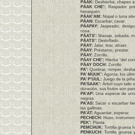
PÁAK:
Deshierba, chapeo a 
PÁAK CHE’:
Raspador prim
henequén.
PÁAK’AM:
Nopal o tuna silv
PÁAN:
Escarbar, cavar.
PÁAPAY:
Jaspeado; desigua
cosa.
PÁATS’:
Masaje, sobada; ma
PÁATS’:
Desinflado.
PÁAY:
Jalar, tirar, atraer.
PÁAY:
Préstamo, prestar.
PÁAY:
Zorrillo.
PÁAY CHE’:
Hierba “del zorr
PÁAY OOCH:
Zorrillo.
PA’:
Quebrar, romper, deshace
PA’ MUUK’:
Agonía; los últi
PA’ P’ÚUL:
Juego de la piña
PA’SAAK’:
Árbol cuyo tallo 
duración, sus frutos son par
PA’AP:
Una especie de urra
negras.
PA’AS:
Sacar o escarbar ti
las gallinas.
PA’AT:
Aguardar, esperar.
PECHECH:
Huso, instrumento
PEK’:
Plasta.
PEMCHUK:
Tortilla gruesa 
PENKUCH:
Tortilla gruesa