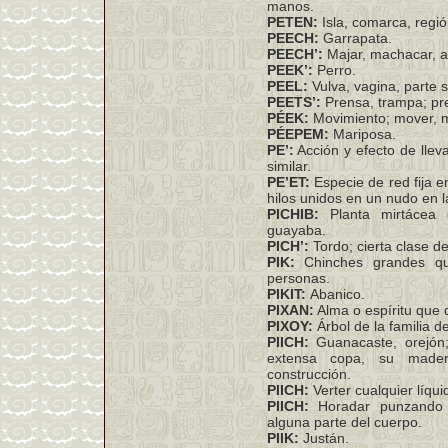
manos.
PETEN:
Isla, comarca, regió
PEECH:
Garrapata.
PEECH’:
Majar, machacar, ap
PEEK’:
Perro.
PEEL:
Vulva, vagina, parte s
PEETS’:
Prensa, trampa; pre
PÉEK:
Movimiento; mover, mene
PÉEPEM:
Mariposa.
PE’:
Acción y efecto de llev
similar.
PE’ET:
Especie de red fija e
hilos unidos en un nudo en 
PICHIB:
Planta mirtácea 
guayaba.
PICH’:
Tordo; cierta clase de
PIK:
Chinches grandes qu
personas.
PIKIT:
Abanico.
PIXAN:
Alma o espíritu que 
PIXOY:
Árbol de la familia d
PIICH:
Guanacaste, orejón
extensa copa, su made
construcción.
PIICH:
Verter cualquier líqui
PIICH:
Horadar punzando 
alguna parte del cuerpo.
PIIK:
Justán.