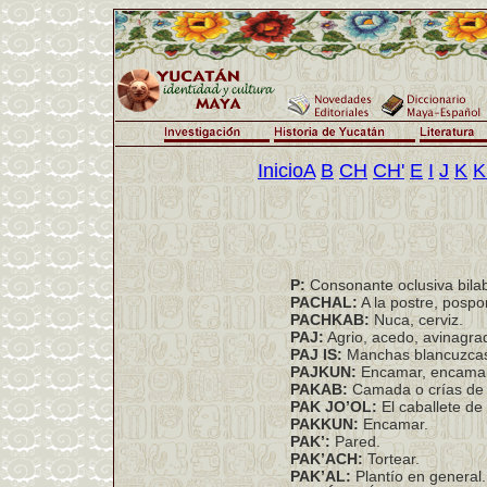
Inicio
A
B
CH
CH'
E
I
J
K
K
P:
Consonante oclusiva bilab
PACHAL:
A la postre, pospo
PACHKAB:
Nuca, cerviz.
PAJ:
Agrio, acedo, avinagra
PAJ IS:
Manchas blancuzcas 
PAJKUN:
Encamar, encamars
PAKAB:
Camada o crías de 
PAK JO’OL:
El caballete de
PAKKUN:
Encamar.
PAK’:
Pared.
PAK’ACH:
Tortear.
PAK’AL:
Plantío en general.