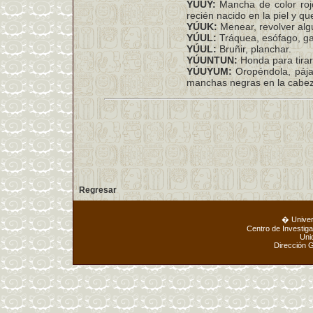
YUUY:
Mancha de color roj
recién nacido en la piel y que
YÚUK:
Menear, revolver algú
YÚUL:
Tráquea, esófago, ga
YÚUL:
Bruñir, planchar.
YÚUNTUN:
Honda para tirar
YÚUYUM:
Oropéndola, pája
manchas negras en la cabeza
Regresar
� Unive
Centro de Investig
Uni
Dirección 