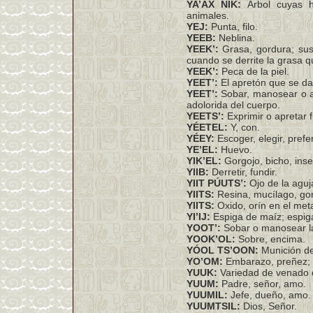
YA’AX NIK:
Árbol cuyas ho
animales.
YEJ:
Punta, filo.
YEEB:
Neblina.
YEEK’:
Grasa, gordura; sus
cuando se derrite la grasa q
YEEK’:
Peca de la piel.
YEET’:
El apretón que se da
YEET’:
Sobar, manosear o ap
adolorida del cuerpo.
YEETS’:
Exprimir o apretar 
YÉETEL:
Y, con.
YÉEY:
Escoger, elegir, preferi
YE’EL:
Huevo.
YIK’EL:
Gorgojo, bicho, inse
YIIB:
Derretir, fundir.
YIIT PÚUTS’:
Ojo de la aguj
YIITS:
Resina, mucílago, gom
YIITS:
Oxido, orín en el met
YI’IJ:
Espiga de maíz; espiga
YOOT’:
Sobar o manosear la
YOOK’OL:
Sobre, encima.
YÓOL TS’OON:
Munición de
YO’OM:
Embarazo, preñez;
YUUK:
Variedad de venado d
YUUM:
Padre, señor, amo.
YUUMIL:
Jefe, dueño, amo.
YUUMTSIL:
Dios, Señor.