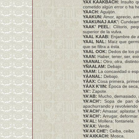
YAX KÁAKBACH:
Insulto 
cometido algún error o ha h
YAACH:
Aguijón.
YAAKUN:
Amor, aprecio, ama
YAAKUNAJ AAK’:
Cundeamor
YAAK’ PEEL:
Clítoris, peq
superior de la vulva.
YAAL KAAB:
Enjambre de a
YAAL NAL:
Maíz que germi
que se filtra a ésta.
YAAL OOK:
Dedos de los pi
YAAN:
Haber, tener, ser, exist
YAANAL:
Otro, otra, distinto
YÑAALAM:
Debajo.
YAAM:
La concavidad o espa
YÁANAL:
Debajo.
YÁAX:
Cosa primera, primer
YÁAX K’IIN:
Época de seca,
YA’:
Zapote.
YA’AB:
Mucho, demasiado, 
YA’ACH’:
Sopa de pan de
apachurrando y revolviendo la
YA’ACH’:
Amasar, aplastar, 
YA’ACH’:
Arrugar, deformar.
YA’AL:
Mollera; fontanela.
YA’AX:
Verde.
YA’AX CHE’:
Ceiba, ceibo.
YA’AXKACH:
Mosca.