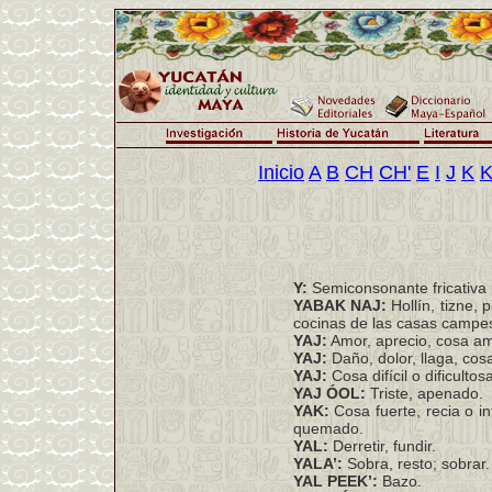
Inicio
A
B
CH
CH'
E
I
J
K
K
Y:
Semiconsonante fricativa 
YABAK NAJ:
Hollín, tizne,
cocinas de las casas campes
YAJ:
Amor, aprecio, cosa a
YAJ:
Daño, dolor, llaga, cos
YAJ:
Cosa difícil o dificultos
YAJ ÓOL:
Triste, apenado.
YAK:
Cosa fuerte, recia o in
quemado.
YAL:
Derretir, fundir.
YALA’:
Sobra, resto; sobrar.
YAL PEEK’:
Bazo.