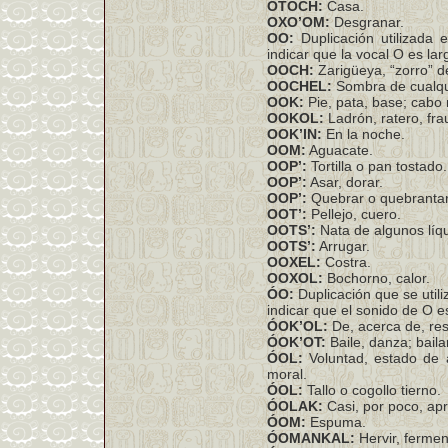
OTOCH:
Casa.
OXO’OM:
Desgranar.
OO:
Duplicación utilizada 
indicar que la vocal O es lar
OOCH:
Zarigüeya, “zorro” de
OOCHEL:
Sombra de cualqui
OOK:
Pie, pata, base; cabo
OOKOL:
Ladrón, ratero, frau
OOK’IN:
En la noche.
OOM:
Aguacate.
OOP’:
Tortilla o pan tostado.
OOP’:
Asar, dorar.
OOP’:
Quebrar o quebrantar
OOT’:
Pellejo, cuero.
OOTS’:
Nata de algunos líq
OOTS’:
Arrugar.
OOXEL:
Costra.
OOXOL:
Bochorno, calor.
ÓO:
Duplicación que se utili
indicar que el sonido de O es
ÓOK’OL:
De, acerca de, res
ÓOK’OT:
Baile, danza; baila
ÓOL:
Voluntad, estado de á
moral.
ÓOL:
Tallo o cogollo tierno.
ÓOLAK:
Casi, por poco, ap
ÓOM:
Espuma.
ÓOMANKAL:
Hervir, fermen