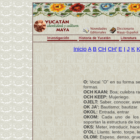
Inicio
A
B
CH
CH'
E
I
J
K
K
O:
Vocal “O” en su forma sen
formas.
OCH KAAN:
Boa; culebra ra
OCH KEEP:
Mujeriego.
OJELT:
Saber, conocer, aver
OK JA’:
Bautismo; bautizar.
OKOL:
Entrada, entrar
OKOM:
Cada uno de los 
soportan la estructura de lo
OKS:
Meter, introducir, hacer
O’OL:
Llanto, lento, torpe, l
OLOM:
Espeso, denso, grue