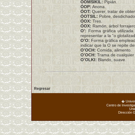
ÓOMSIKIL:
Pipián.
ÓOP:
Anona.
ÓOT:
Querer, tratar de obten
ÓOTSIL:
Pobre, desdichado,
ÓOX:
Tres.
ÓOX:
Ramón, árbol forrajero
O’:
Forma gráfica utilizada
representar a la “o glotalizad
O’O:
Forma gráfica empleada
indicar que la O se repite d
O’OCH:
Comida, alimento.
O’OCH:
Trama de cualquier 
O’OLKI:
Blando, suave.
Regresar
� Unive
Centro de Investig
Uni
Dirección 